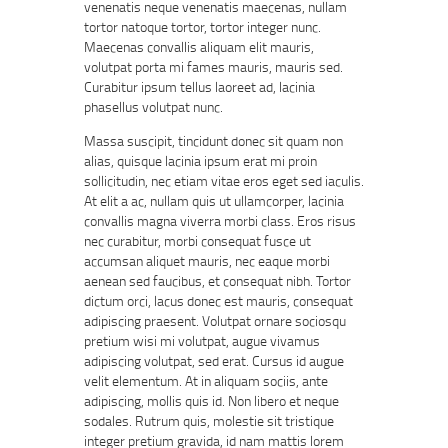
venenatis neque venenatis maecenas, nullam
tortor natoque tortor, tortor integer nunc.
Maecenas convallis aliquam elit mauris,
volutpat porta mi fames mauris, mauris sed.
Curabitur ipsum tellus laoreet ad, lacinia
phasellus volutpat nunc.
Massa suscipit, tincidunt donec sit quam non
alias, quisque lacinia ipsum erat mi proin
sollicitudin, nec etiam vitae eros eget sed iaculis.
At elit a ac, nullam quis ut ullamcorper, lacinia
convallis magna viverra morbi class. Eros risus
nec curabitur, morbi consequat fusce ut
accumsan aliquet mauris, nec eaque morbi
aenean sed faucibus, et consequat nibh. Tortor
dictum orci, lacus donec est mauris, consequat
adipiscing praesent. Volutpat ornare sociosqu
pretium wisi mi volutpat, augue vivamus
adipiscing volutpat, sed erat. Cursus id augue
velit elementum. At in aliquam sociis, ante
adipiscing, mollis quis id. Non libero et neque
sodales. Rutrum quis, molestie sit tristique
integer pretium gravida, id nam mattis lorem