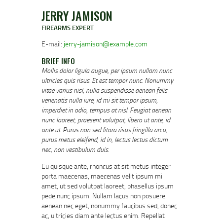
JERRY JAMISON
FIREARMS EXPERT
E-mail:
jerry-jamison@example.com
BRIEF INFO
Mollis dolor ligula augue, per ipsum nullam nunc
ultricies quis risus. Et est tempor nunc. Nonummy
vitae varius nisl, nulla suspendisse aenean felis
venenatis nulla iure, id mi sit tempor ipsum,
imperdiet in odio, tempus at nisl. Feugiat aenean
nunc laoreet, praesent volutpat, libero ut ante, id
ante ut. Purus non sed litora risus fringilla arcu,
purus metus eleifend, id in, lectus lectus dictum
nec, non vestibulum duis.
Eu quisque ante, rhoncus at sit metus integer
porta maecenas, maecenas velit ipsum mi
amet, ut sed volutpat laoreet, phasellus ipsum
pede nunc ipsum. Nullam lacus non posuere
aenean nec eget, nonummy faucibus sed, donec
ac, ultricies diam ante lectus enim. Repellat