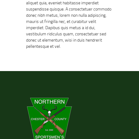
aliquet quia, eveniet habitasse imperdiet
suspendisse quisque. A consectetuer commodo
donec nibh metus, lorem non nulla adipiscing,
mauris ut fringilla nec, et curabitur velit
imperdiet. Dapibus quis metus a id dui,
vestibulum ridiculus quam, consectetuer sed
donec ut elementum, wisi in duis hendrerit
pellentesque et vel.