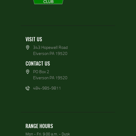
VISIT US
343 Hopewell Road
Elverson PA 19520
CONTACT US
PO Box 2
Elverson PA 19520
484-985-9811
RANGE HOURS
Mon - Fri: 9:00 a.m. - Dusk