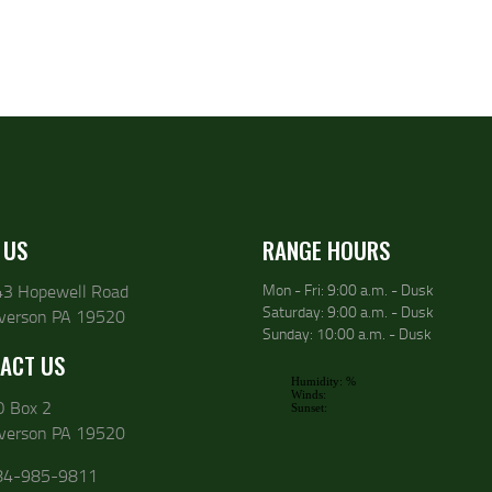
 US
RANGE HOURS
43 Hopewell Road
Mon - Fri: 9:00 a.m. - Dusk
Saturday: 9:00 a.m. - Dusk
lverson PA 19520
Sunday: 10:00 a.m. - Dusk
ACT US
O Box 2
lverson PA 19520
84-985-9811