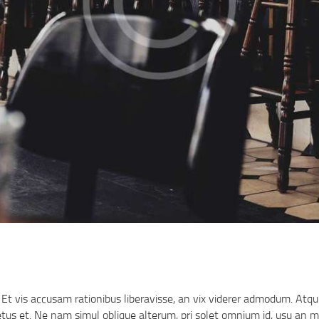
Et vis accusam rationibus liberavisse, an vix viderer admodum. Atqui
us et. Ne nam simul oblique alterum, pri solet omnium id, usu an m