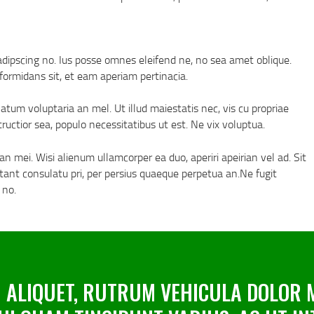
adipscing no. Ius posse omnes eleifend ne, no sea amet oblique.
formidans sit, et eam aperiam pertinacia.
atum voluptaria an mel. Ut illud maiestatis nec, vis cu propriae
tructior sea, populo necessitatibus ut est. Ne vix voluptua.
an mei. Wisi alienum ullamcorper ea duo, aperiri apeirian vel ad. Sit
utant consulatu pri, per persius quaeque perpetua an.Ne fugit
 no.
ALIQUET, RUTRUM VEHICULA DOLOR MI