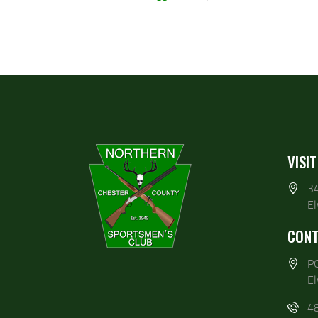
VISIT
3
E
CONT
P
E
4