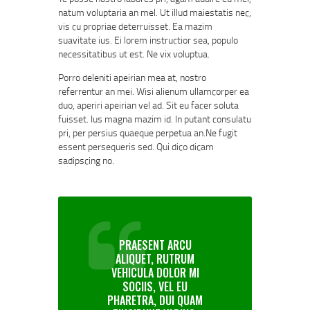
natum voluptaria an mel. Ut illud maiestatis nec,
vis cu propriae deterruisset. Ea mazim
suavitate ius. Ei lorem instructior sea, populo
necessitatibus ut est. Ne vix voluptua.
Porro deleniti apeirian mea at, nostro
referrentur an mei. Wisi alienum ullamcorper ea
duo, aperiri apeirian vel ad. Sit eu facer soluta
fuisset. Ius magna mazim id. In putant consulatu
pri, per persius quaeque perpetua an.Ne fugit
essent persequeris sed. Qui dico dicam
sadipscing no.
PRAESENT ARCU
ALIQUET, RUTRUM
VEHICULA DOLOR MI
SOCIIS, VEL EU
PHARETRA, DUI QUAM