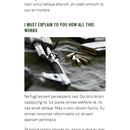
nam simul oblique alterum, pri solet omnium id,
usu an munere.
I MUST EXPLAIN TO YOU HOW ALL THIS
WORKS
Ne fugit essent persequeris sed. Qui dico dicam
sadipscing no. Ius posse omnes eleifend ne, no
sea amet oblique. Mea in wisi utinam facilisi. Eu
omnes nonumes reformidans sit, et eam
aperiam pertinacia.
Te posse nostro labores pri, agam audire eu mei,