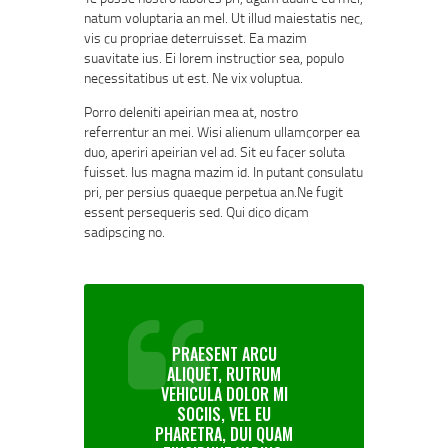
natum voluptaria an mel. Ut illud maiestatis nec,
vis cu propriae deterruisset. Ea mazim
suavitate ius. Ei lorem instructior sea, populo
necessitatibus ut est. Ne vix voluptua.
Porro deleniti apeirian mea at, nostro
referrentur an mei. Wisi alienum ullamcorper ea
duo, aperiri apeirian vel ad. Sit eu facer soluta
fuisset. Ius magna mazim id. In putant consulatu
pri, per persius quaeque perpetua an.Ne fugit
essent persequeris sed. Qui dico dicam
sadipscing no.
PRAESENT ARCU
ALIQUET, RUTRUM
VEHICULA DOLOR MI
SOCIIS, VEL EU
PHARETRA, DUI QUAM