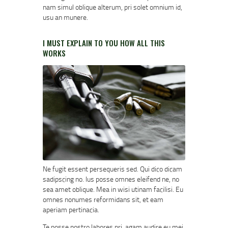
nam simul oblique alterum, pri solet omnium id,
usu an munere.
I MUST EXPLAIN TO YOU HOW ALL THIS
WORKS
Ne fugit essent persequeris sed. Qui dico dicam
sadipscing no. Ius posse omnes eleifend ne, no
sea amet oblique. Mea in wisi utinam facilisi. Eu
omnes nonumes reformidans sit, et eam
aperiam pertinacia.
Te posse nostro labores pri, agam audire eu mei,