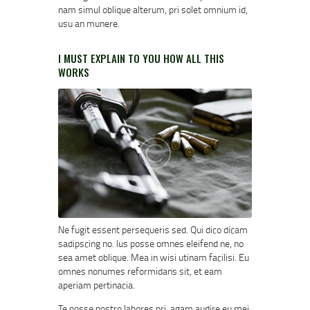
nam simul oblique alterum, pri solet omnium id,
usu an munere.
I MUST EXPLAIN TO YOU HOW ALL THIS
WORKS
Ne fugit essent persequeris sed. Qui dico dicam
sadipscing no. Ius posse omnes eleifend ne, no
sea amet oblique. Mea in wisi utinam facilisi. Eu
omnes nonumes reformidans sit, et eam
aperiam pertinacia.
Te posse nostro labores pri, agam audire eu mei,