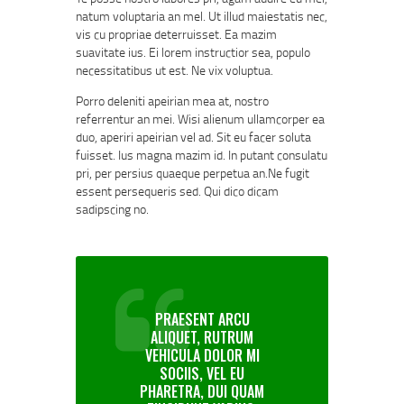
natum voluptaria an mel. Ut illud maiestatis nec,
vis cu propriae deterruisset. Ea mazim
suavitate ius. Ei lorem instructior sea, populo
necessitatibus ut est. Ne vix voluptua.
Porro deleniti apeirian mea at, nostro
referrentur an mei. Wisi alienum ullamcorper ea
duo, aperiri apeirian vel ad. Sit eu facer soluta
fuisset. Ius magna mazim id. In putant consulatu
pri, per persius quaeque perpetua an.Ne fugit
essent persequeris sed. Qui dico dicam
sadipscing no.
PRAESENT ARCU
ALIQUET, RUTRUM
VEHICULA DOLOR MI
SOCIIS, VEL EU
PHARETRA, DUI QUAM